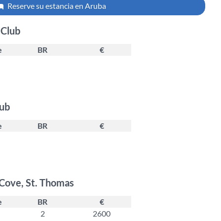
Reserve su estancia en Aruba
 Club
e
BR
€
lub
e
BR
€
 Cove, St. Thomas
e
BR
€
2
2600