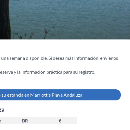
 una semana disponible. Si desea más información, envíenos
serva y la información práctica para su registro.
 su estancia en Marriott's Playa Andaluza
za
e
BR
€