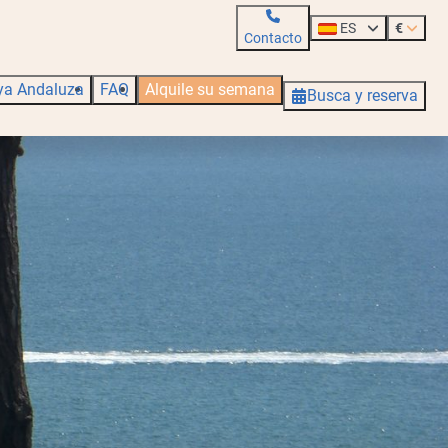
ES
€
Contacto
ya Andaluza
FAQ
Alquile su semana
Busca y reserva