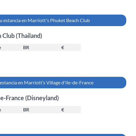
u estancia en Marriott's Phuket Beach Club
 Club (Thailand)
e
BR
€
estancia en Marriott’s Village d'Ile-de-France
-de-France (Disneyland)
e
BR
€