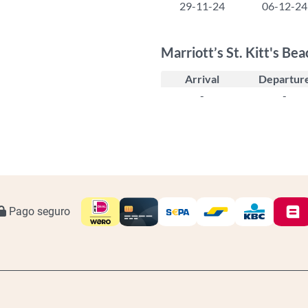
29-11-24
06-12-24
Marriott’s St. Kitt's Be
Arrival
Departur
-
-
Pago seguro