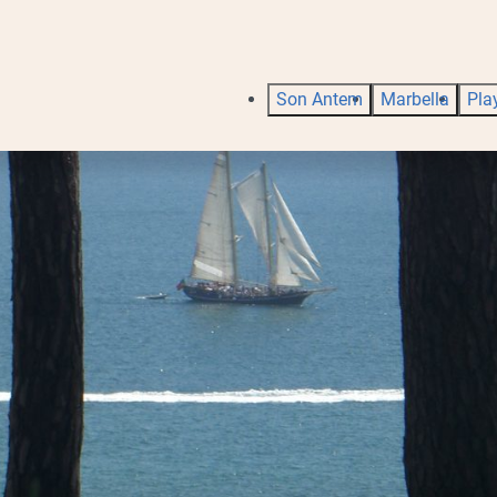
Son Antem
Marbella
Pla