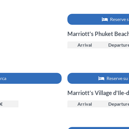
Reserve s
Marriott's Phuket Beach
Arrival
Departur
orca
Reserve su 
Marriott’s Village d'Ile
€
Arrival
Departur