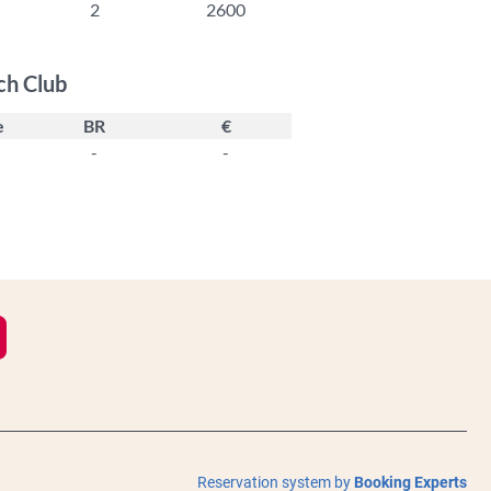
2
2600
ach Club
e
BR
€
-
-
Reservation system by
Booking Experts