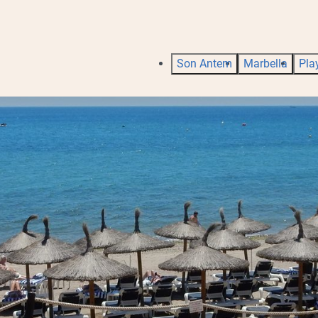
Son Antem
Marbella
Pla