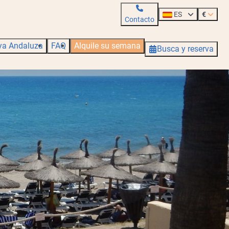
ES
€
Contacto
ya Andaluza
FAQ
Alquile su semana
Busca y reserva