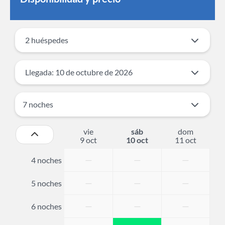
2 huéspedes
Llegada: 10 de octubre de 2026
vie
sáb
dom
9 oct
10 oct
11 oct
—
—
—
4 noches
—
—
—
5 noches
—
—
—
6 noches